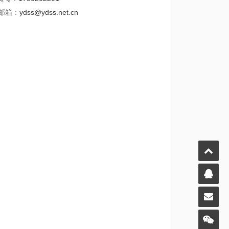
邮箱：
ydss@ydss.net.cn