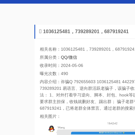
1036125481，739289201，687919241
相关名称：1036125481，739289201，6879192
所属分类：
QQ/微信
收录时间：2024-05-06
曝光次数：490
内容介绍：诈骗Q 792655603 1036125481 4422977
739289201 易语言、逆向群活跃老骗子，该骗子收
法： 1、对外打着学习逆向、脚本、封包、hook
要求群主担保，收钱就删好友、踢出群； 骗子老群号739
687919241，已将老群全体禁言。通过老群的搜
相关图片：