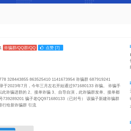
41
诈骗群/QQ群/QQ
点赞 [7]
8 328443855 863525410 1141673954 诈骗群 687919241
录于2023年7月，今年三月左右开始通过971680133 诈骗。 诈骗手
等以此诈骗进群的 2、接单诈骗 3、自导自演，此诈骗群发单、接单都
289201 骗子老QQ971680133（已封号） 该骗子新建诈骗群
索排行给新诈骗群 引流